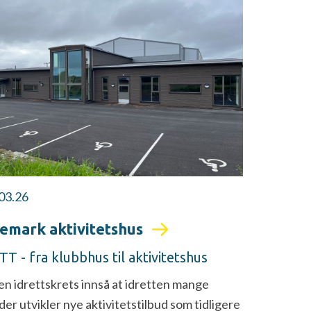
03.26
emark aktivitetshus
T - fra klubbhus til aktivitetshus
en idrettskrets innså at idretten mange
der utvikler nye aktivitetstilbud som tidligere