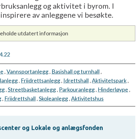
bruksanlegg og aktivitet i byrom. I
inspirere av anleggene vi besøkte.
neholde utdatert informasjon
4.22
ne
,
Vannsportanlegg
,
Basishall og turnhall
,
lanlegg
,
Friidrettsanlegg
,
Idrettshall
,
Aktivitetspark
,
gg
,
Streetbasketanlegg
,
Parkouranlegg
,
Hinderløype
,
g
,
Friidrettshall
,
Skoleanlegg
,
Aktivitetshus
scenter og Lokale og anlægsfonden