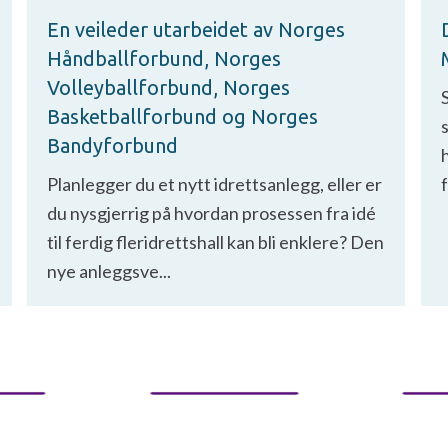
En veileder utarbeidet av Norges
Håndballforbund, Norges
Volleyballforbund, Norges
S
Basketballforbund og Norges
s
Bandyforbund
Planlegger du et nytt idrettsanlegg, eller er
f
du nysgjerrig på hvordan prosessen fra idé
til ferdig fleridrettshall kan bli enklere? Den
nye anleggsve...