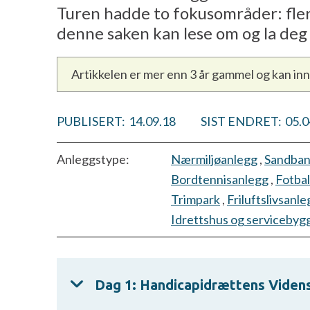
Turen hadde to fokusområder: fler
denne saken kan lese om og la deg 
Artikkelen er mer enn 3 år gammel og kan in
PUBLISERT:
14.09.18
SIST ENDRET:
05.0
Anleggstype:
Nærmiljøanlegg
,
Sandba
Bordtennisanlegg
,
Fotbal
Trimpark
,
Friluftslivsanle
Idrettshus og servicebyg
Dag 1: Handicapidrættens Viden