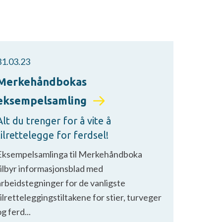
31.03.23
Merkehåndbokas
eksempelsamling
Alt du trenger for å vite å
tilrettelegge for ferdsel!
Eksempelsamlinga til Merkehåndboka
tilbyr informasjonsblad med
arbeidstegninger for de vanligste
tilretteleggingstiltakene for stier, turveger
g ferd...