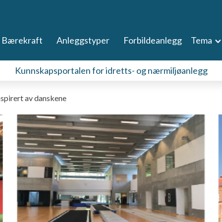
Bærekraft
Anleggstyper
Forbildeanlegg
Tema
Kunnskapsportalen for idretts- og nærmiljøanlegg
inspirert av danskene