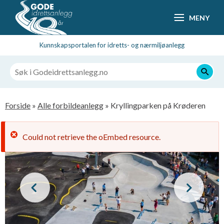
Hopp
MENY
til
hovedsideinnhold
Kunnskapsportalen for idretts- og nærmiljøanlegg
Navigasjonssti
Forside
Alle forbildeanlegg
Kryllingparken på Krøderen
Feilmelding
Could not retrieve the oEmbed resource.