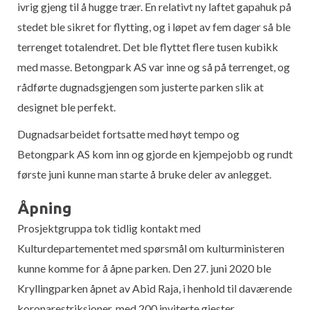
ivrig gjeng til å hugge trær. En relativt ny laftet gapahuk på
stedet ble sikret for flytting, og i løpet av fem dager så ble
terrenget totalendret. Det ble flyttet flere tusen kubikk
med masse. Betongpark AS var inne og så på terrenget, og
rådførte dugnadsgjengen som justerte parken slik at
designet ble perfekt.
Dugnadsarbeidet fortsatte med høyt tempo og
Betongpark AS kom inn og gjorde en kjempejobb og rundt
første juni kunne man starte å bruke deler av anlegget.
Åpning
Prosjektgruppa tok tidlig kontakt med
Kulturdepartementet med spørsmål om kulturministeren
kunne komme for å åpne parken. Den 27. juni 2020 ble
Kryllingparken åpnet av Abid Raja, i henhold til daværende
koronarestriksjoner, med 200 inviterte gjester.