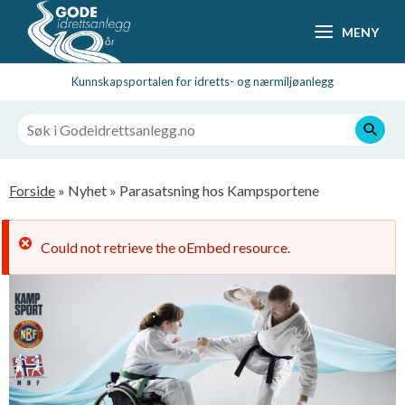
Hopp
MENY
til
hovedsideinnhold
Kunnskapsportalen for idretts- og nærmiljøanlegg
Navigasjonssti
Forside
Nyhet
Parasatsning hos Kampsportene
Feilmelding
Could not retrieve the oEmbed resource.