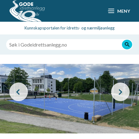
Hopp
MENY
til
hovedsideinnhold
Kunnskapsportalen for idretts- og nærmiljøanlegg