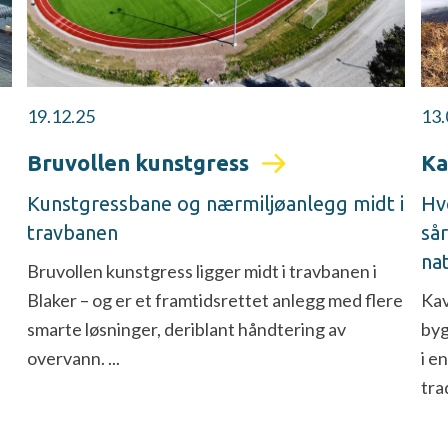
19.12.25
13.
Bruvollen kunstgress
Ka
Kunstgressbane og nærmiljøanlegg midt i
Hv
travbanen
så
nat
Bruvollen kunstgress ligger midt i travbanen i
Blaker – og er et framtidsrettet anlegg med flere
Kav
smarte løsninger, deriblant håndtering av
byg
overvann. ...
i e
tra