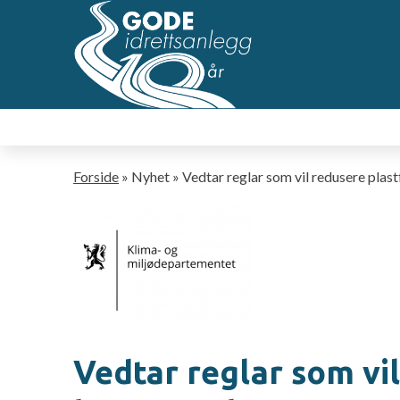
Hopp
til
hovedsideinnhold
Navigasjonssti
Forside
Nyhet
Vedtar reglar som vil redusere plas
Vedtar reglar som vil