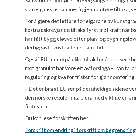
Samstundes innfører vi overgangsordningar som
som eig desse banane, å gjennomføre tiltaka, s
For å gjere det lettare for eigarane av kunstgra
kostnadskrevjande tiltaka fyrst tre i kraft når 
har fått byggjeløyve etter plan- og bygningslova
dei høgaste kostnadene fram i tid.
Også i EU ser dei på ulike tiltak for å reduser
mot granulat har vore eit av forslaga – kan ta la
regulering og kva for frister for gjennomføring
– Det er bra at EU ser på dei uheldige sidene v
den norske reguleringa bidra med viktige erfarin
Rotevatn.
Du kan lese forskriften her:
Forskrift om endring i forskrift om begrensning