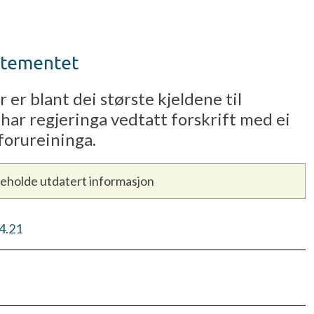
artementet
er blant dei største kjeldene til
 har regjeringa vedtatt forskrift med ei
forureininga.
neholde utdatert informasjon
4.21