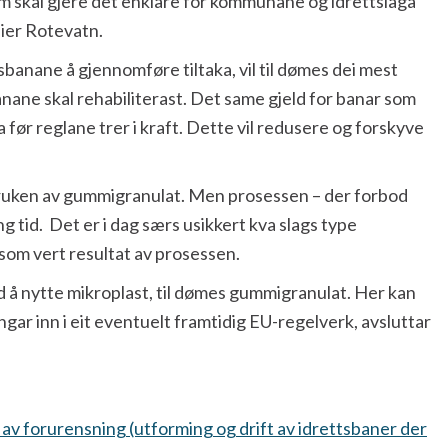
 skal gjere det enklare for kommunane og idrettslaga
eier Rotevatn.
sbanane å gjennomføre tiltaka, vil til dømes dei mest
banane skal rehabiliterast. Det same gjeld for banar som
 før reglane trer i kraft. Dette vil redusere og forskyve
e bruken av gummigranulat. Men prosessen – der forbod
ng tid. Det er i dag særs usikkert kva slags type
 som vert resultat av prosessen.
ed å nytte mikroplast, til dømes gummigranulat. Her kan
gar inn i eit eventuelt framtidig EU-regelverk, avsluttar
 av forurensning (utforming og drift av idrettsbaner der