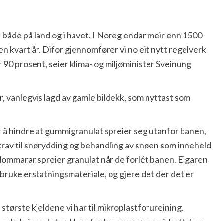
m, både på land og i havet. I Noreg endar meir enn 1500
 kvart år. Difor gjennomfører vi no eit nytt regelverk
90 prosent, seier klima- og miljøminister Sveinung
, vanlegvis lagd av gamle bildekk, som nyttast som
for å hindre at gummigranulat spreier seg utanfor banen,
n, krav til snørydding og behandling av snøen som inneheld
g dommarar spreier granulat når de forlét banen. Eigaren
bruke erstatningsmateriale, og gjere det der det er
ei største kjeldene vi har til mikroplastforureining.