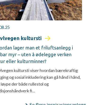
08.25
vlvegen kultursti
ordan lager man et friluftsanlegg i
rbar myr – uten å ødelegge verken
ur eller kulturminner?
lvegen kultursti viser hvordan bærekraftig
ging og sosial inkludering kan gå hånd i hånd,
n løype der både rullestol og
disjonshåndverk fi...
Se flere inspirasjonsanlegg