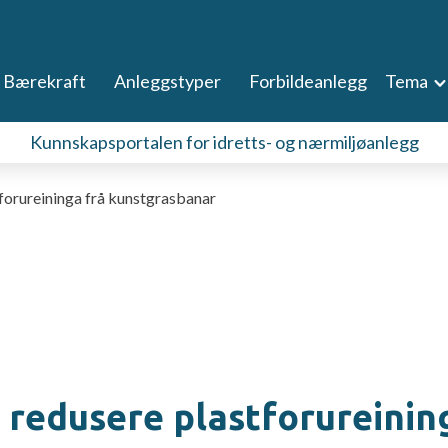
Bærekraft
Anleggstyper
Forbildeanlegg
Tema
Kunnskapsportalen for idretts- og nærmiljøanlegg
tforureininga frå kunstgrasbanar
 redusere plastforureinin