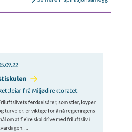
05.09.22
Stiskulen
Rettleiar frå Miljødirektoratet
riluftslivets ferdselsårer, som stier, løyper
g turveier, er viktige for å nå regjeringens
ål om at fleire skal drive med friluftsliv i
vardagen. ...