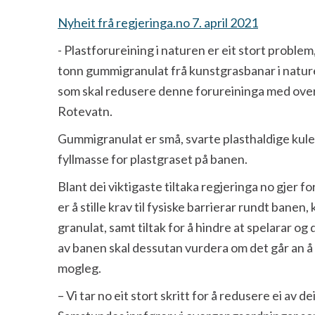
Nyheit frå regjeringa.no 7. april 2021
- Plastforureining i naturen er eit stort proble
tonn gummigranulat frå kunstgrasbanar i naturen
som skal redusere denne forureininga med over 
Rotevatn.
Gummigranulat er små, svarte plasthaldige kuler
fyllmasse for plastgraset på banen.
Blant dei viktigaste tiltaka regjeringa no gjer 
er å stille krav til fysiske barrierar rundt bane
granulat, samt tiltak for å hindre at spelarar o
av banen skal dessutan vurdera om det går an å 
mogleg.
– Vi tar no eit stort skritt for å redusere ei av d