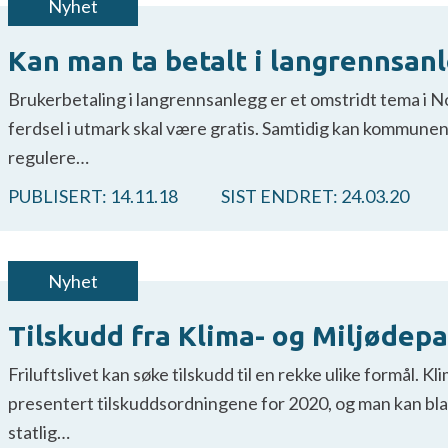
Nyhet
Kan man ta betalt i langrennsan
Brukerbetaling i langrennsanlegg er et omstridt tema i N
ferdsel i utmark skal være gratis. Samtidig kan kommune
regulere…
PUBLISERT:
14.11.18
SIST ENDRET:
24.03.20
Nyhet
Tilskudd fra Klima- og Miljøde
Friluftslivet kan søke tilskudd til en rekke ulike formål. 
presentert tilskuddsordningene for 2020, og man kan blant
statlig…