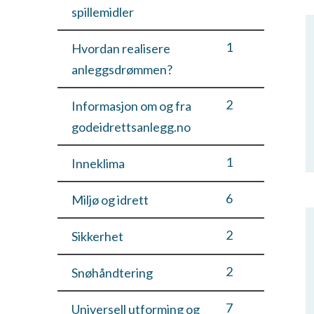
spillemidler
1
Hvordan realisere
anleggsdrømmen?
2
Informasjon om og fra
godeidrettsanlegg.no
1
Inneklima
6
Miljø og idrett
2
Sikkerhet
2
Snøhåndtering
7
Universell utforming og