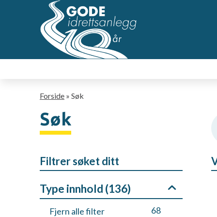
Hopp
til
hovedsideinnhold
Navigasjonssti
Forside
Søk
Søk
Filtrer søket ditt
V
Type innhold (
136
)
68
Fjern alle filter