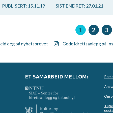
PUBLISERT:
15.11.19
SIST ENDRET:
27.01.21
ider
Nåværende
1
Side
2
Si
3
side
eld deg på nyhetsbrevet
Gode idrettsanlegg på In
ET SAMARBEID MELLOM:
Perso
Ansva
Om o
Tilgj
uusta