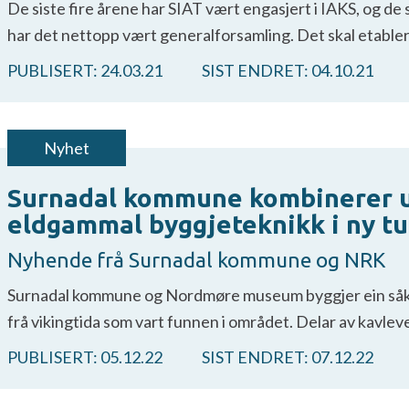
De siste fire årene har SIAT vært engasjert i IAKS, og de
har det nettopp vært generalforsamling. Det skal etable
PUBLISERT:
24.03.21
SIST ENDRET:
04.10.21
Nyhet
Surnadal kommune kombinerer un
eldgammal byggjeteknikk i ny t
Nyhende frå Surnadal kommune og NRK
Surnadal kommune og Nordmøre museum byggjer ein såkall
frå vikingtida som vart funnen i området. Delar av kavle
PUBLISERT:
05.12.22
SIST ENDRET:
07.12.22