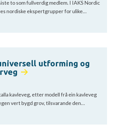
 siste to som fullverdig medlem. I IAKS Nordic
res nordiske ekspertgrupper for ulike…
iversell utforming og
urveg
a kavleveg, etter modell frå ein kavleveg
vegen vert bygd grov, tilsvarande den…