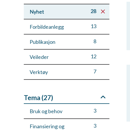
28
Nyhet
13
Forbildeanlegg
8
Publikasjon
12
Veileder
7
Verktøy
Tema (
27
)
3
Bruk og behov
3
Finansiering og