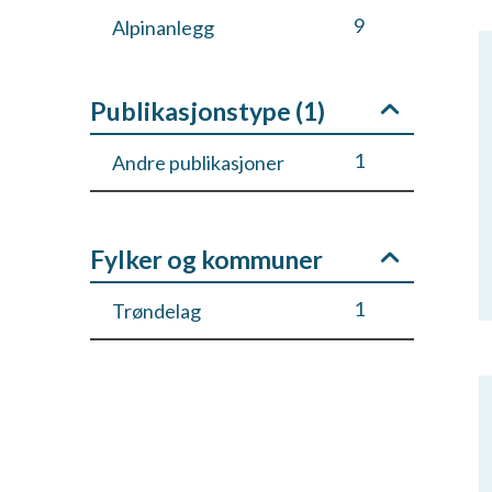
9
Alpinanlegg
1
Amerikanske idretter -
Publikasjonstype (
1
)
anlegg
1
Andre publikasjoner
6
Badmintonanlegg
3
Ballbinge/balløkke
Fylker og kommuner
9
Bandybane
1
Trøndelag
20
Basishall og turnhall
5
Basketballbane
1
Biljardanlegg