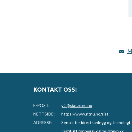
4
Friidrettshall
23
Golfanlegg
S
7
Gressbane
3
Hinderløype
M
10
Hoppanlegg
4
Hundesportanlegg
KONTAKT OSS:
35
Idrettshall
E-POST:
gia@siat.ntnu.no
9
Idrettshus og
NETTSIDE:
https://www.ntnu.no/siat
servicebygg
ADRESSE:
Senter for idrettsanlegg og teknologi
Institutt for bygg- og miljøteknikk