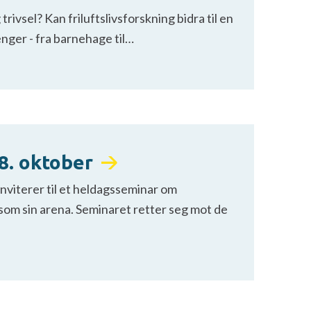
rivsel? Kan friluftslivsforskning bidra til en
nger - fra barnehage til…
 8. oktober
viterer til et heldagsseminar om
 som sin arena. Seminaret retter seg mot de