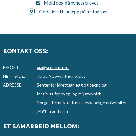
Meld deg på nyhetsbrevet
Gode idrettsanlegg på Instagram
KONTAKT OSS:
E-POST:
gia@siat.ntnu.no
NETTSIDE:
https://www.ntnu.no/siat
ADRESSE:
Senter for idrettsanlegg og teknologi
Institutt for bygg- og miljøteknikk
Norges teknisk-naturvitenskapelige universitet
7491 Trondheim
ET SAMARBEID MELLOM: