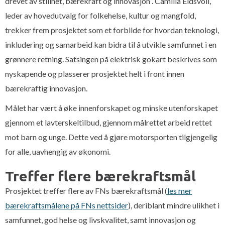
drevet av stillhet, bærekraft og innovasjon”. Camilla Eidsvoll,
leder av hovedutvalg for folkehelse, kultur og mangfold,
trekker frem prosjektet som et forbilde for hvordan teknologi,
inkludering og samarbeid kan bidra til å utvikle samfunnet i en
grønnere retning. Satsingen på elektrisk gokart beskrives som
nyskapende og plasserer prosjektet helt i front innen
bærekraftig innovasjon.
Målet har vært å øke innenforskapet og minske utenforskapet
gjennom et lavterskeltilbud, gjennom målrettet arbeid rettet
mot barn og unge. Dette ved å gjøre motorsporten tilgjengelig
for alle, uavhengig av økonomi.
Treffer flere bærekraftsmål
Prosjektet treffer flere av FNs bærekraftsmål (
les mer
bærekraftsmålene på FNs nettsider
), deriblant mindre ulikhet i
samfunnet, god helse og livskvalitet, samt innovasjon og