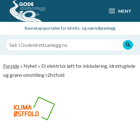
Hopp
MENY
til
hovedsideinnhold
Kunnskapsportalen for idretts- og nærmiljøanlegg
Navigasjonssti
Forside
Nyhet
Et elektrisk løft for inkludering, idrettsglede
og grønn omstilling i Østfold