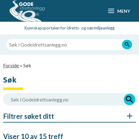
Hopp
MENY
til
hovedsideinnhold
Kunnskapsportalen for idretts- og nærmiljøanlegg
Navigasjonssti
Forside
Søk
Søk
Filtrer søket ditt
Viser 10 av 15 treff