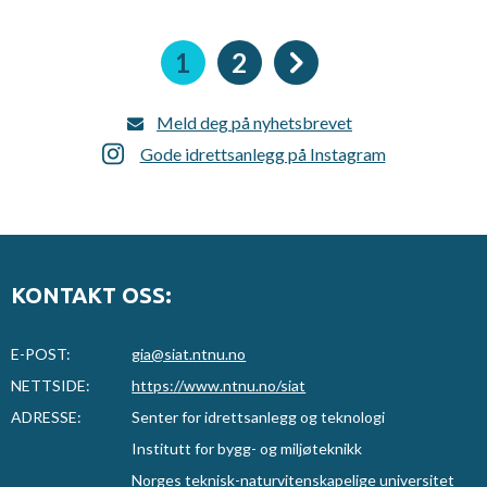
Sider
Nåværende
1
Side
2
side
Meld deg på nyhetsbrevet
Gode idrettsanlegg på Instagram
KONTAKT OSS:
E-POST:
gia@siat.ntnu.no
NETTSIDE:
https://www.ntnu.no/siat
ADRESSE:
Senter for idrettsanlegg og teknologi
Institutt for bygg- og miljøteknikk
Norges teknisk-naturvitenskapelige universitet