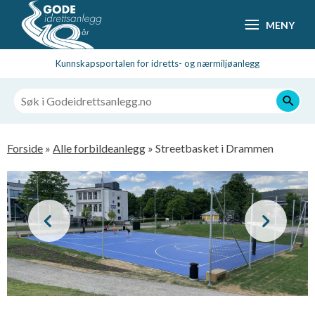
Hopp
MENY
til
hovedsideinnhold
Kunnskapsportalen for idretts- og nærmiljøanlegg
Navigasjonssti
Forside
Alle forbildeanlegg
Streetbasket i Drammen