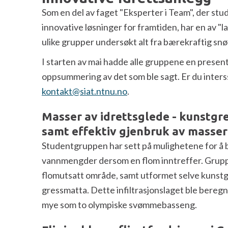
Som en del av faget "Eksperter i Team", der st
innovative løsninger for framtiden, har en av "
ulike grupper undersøkt alt fra bærekraftig snø
I starten av mai hadde alle gruppene en present
oppsummering av det som ble sagt. Er du inters
kontakt@siat.ntnu.no
.
Masser av idrettsglede - kunstgr
samt effektiv gjenbruk av masser
Studentgruppen har sett på mulighetene for å 
vannmengder dersom en flom inntreffer. Gruppe
flomutsatt område, samt utformet selve kunstg
gressmatta. Dette infiltrasjonslaget ble beregn
mye som to olympiske svømmebasseng.