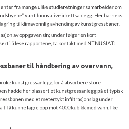
udenter fra mange ulike studieretninger samarbeider om
landsbyene" vært Innovative idrettsanlegg. Her har seks
lagring til klimavennlig avhending av kunstgressbaner.
asjon av oppgaven sin; under følger en kort
sert i å lese rapportene, ta kontakt med NTNU SIAT:
essbaner til håndtering av overvann,
bruke kunstgressanlegg for å absorbere store
n hadde her plassert et kunstgressanlegg på et typisk
ressbanen med et metertykt infiltrasjonslag under
a til å kunne lagre opp mot 4000 kubikk med vann, like