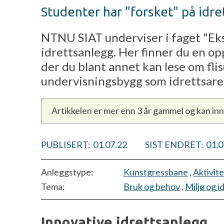
Studenter har "forsket" på idr
NTNU SIAT underviser i faget "Ek
idrettsanlegg. Her finner du en 
der du blant annet kan lese om fli
undervisningsbygg som idrettsarea
Artikkelen er mer enn 3 år gammel og kan in
PUBLISERT:
01.07.22
SIST ENDRET:
01.0
Anleggstype:
Kunstgressbane
,
Aktivit
Tema:
Bruk og behov
,
Miljø og i
Innovative idrettsanlegg