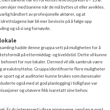
m skjer med banene når de må byttes ut eller avvikles.
arlig håndtert av profesjonelle aktører, og at
drettslagene bør bli mer bevisste på å følge opp
ding og så si seg fornøyde.
lokale
amling hadde denne gruppa sett på muligheten for å
vitetsformål på ettermiddag- og kveldstid. Dette vil kunne
 behovet for nye lokaler. Dermed vil slik sambruk være
g arealutnyttelse. Gruppa identifiserte flere muligheter
il e-sport og at auditorier kunne brukes som dansesaler
derte også med at god planlegging i tidligfase var
anisasjoner og utøvere fikk ivaretatt sine behov.
i. Er du interessert i disse oppgavene, send en e-post