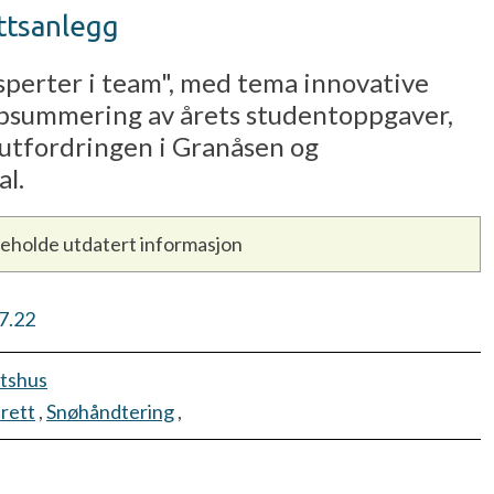
ettsanlegg
sperter i team", med tema innovative
oppsummering av årets studentoppgaver,
sutfordringen i Granåsen og
l.
neholde utdatert informasjon
7.22
etshus
drett
,
Snøhåndtering
,