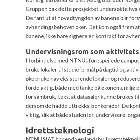
Gruppen bak dette prosjektet undersøkte hva so
De fant ut at hovedtyngden av banene blir forsv
avhendingsbehovet øker. Det kom også frem at i
banene, ikke bare signere en kontrakt for avhen
Undervisningsrom som aktivitets
I forbindelse med NTNUs forespeilede campuss
bruke lokaler til studieformål på dagtid og akti
øke bruken av eksisterende lokaler og redusere
fordelaktig, både med tanke på økonomi, miljø o
for sambruk, f.eks. at datasaler kunne brukes t
dersom de hadde uttrekks-benkerader. De konklu
viktig, slik at både studenter, undervisere, org
Idrettsteknologi
NTNU SIAT har enda en landsby, Idrettsteknolog