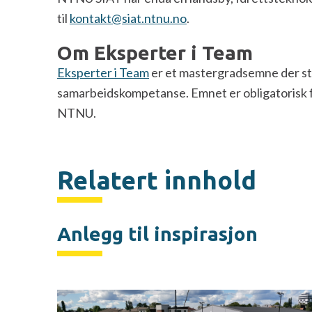
til
kontakt@siat.ntnu.no
.
Om Eksperter i Team
Eksperter i Team
er et mastergradsemne der stu
samarbeidskompetanse. Emnet er obligatorisk f
NTNU.
Relatert innhold
Anlegg til inspirasjon