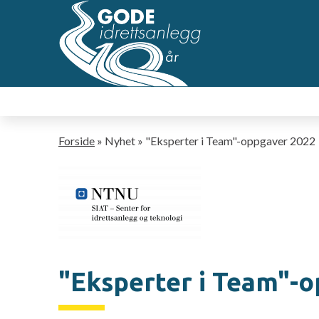
Hopp
til
hovedsideinnhold
Navigasjonssti
Forside
Nyhet
"Eksperter i Team"-oppgaver 2022
"Eksperter i Team"-