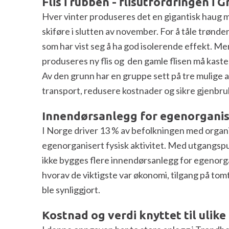
Flis i rubben - flisutfordringen i 
Hver vinter produseres det en gigantisk haug m
skiføre i slutten av november. For å tåle trønde
som har vist seg å ha god isolerende effekt. Me
produseres ny flis og den gamle flisen må kaste
Av den grunn har en gruppe sett på tre mulige al
transport, redusere kostnader og sikre gjenbruk
Innendørsanlegg for egenorganise
I Norge driver 13 % av befolkningen med organi
egenorganisert fysisk aktivitet. Med utgangsp
ikke bygges flere innendørsanlegg for egenorgani
hvorav de viktigste var økonomi, tilgang på tomt/
ble synliggjort.
Kostnad og verdi knyttet til ulik