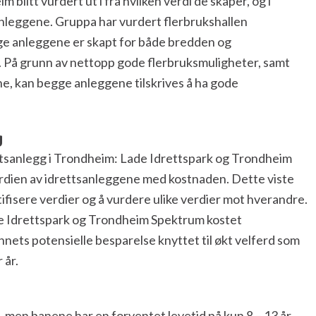
blitt vurdert ut i fra hvilken verdi de skaper, og i
anleggene. Gruppa har vurdert flerbrukshallen
e anleggene er skapt for både bredden og
 På grunn av nettopp gode flerbruksmuligheter, samt
ene, kan begge anleggene tilskrives å ha gode
g
tsanlegg i Trondheim: Lade Idrettspark og Trondheim
dien av idrettsanleggene med kostnaden. Dette viste
tifisere verdier og å vurdere ulike verdier mot hverandre.
ade Idrettspark og Trondheim Spektrum kostet
unnets potensielle besparelse knyttet til økt velferd som
 år.
, men banene har en forventet levetid på kun 8 – 13 år.