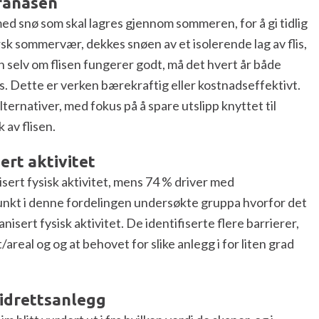
Granåsen
ed snø som skal lagres gjennom sommeren, for å gi tidlig
rsk sommervær, dekkes snøen av et isolerende lag av flis,
n selv om flisen fungerer godt, må det hvert år både
s. Dette er verken bærekraftig eller kostnadseffektivt.
ternativer, med fokus på å spare utslipp knyttet til
 av flisen.
rt aktivitet
sert fysisk aktivitet, mens 74 % driver med
unkt i denne fordelingen undersøkte gruppa hvorfor det
sert fysisk aktivitet. De identifiserte flere barrierer,
areal og og at behovet for slike anlegg i for liten grad
e idrettsanlegg