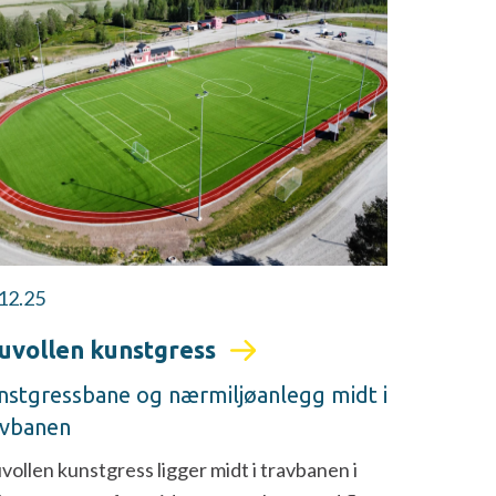
12.25
uvollen kunstgress
nstgressbane og nærmiljøanlegg midt i
avbanen
vollen kunstgress ligger midt i travbanen i