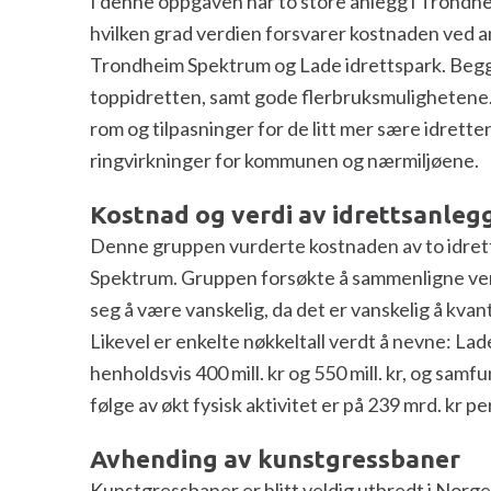
I denne oppgaven har to store anlegg i Trondheim 
hvilken grad verdien forsvarer kostnaden ved 
Trondheim Spektrum og Lade idrettspark. Begg
toppidretten, samt gode flerbruksmulighetene.
rom og tilpasninger for de litt mer sære idrett
ringvirkninger for kommunen og nærmiljøene.
Kostnad og verdi av idrettsanleg
Denne gruppen vurderte kostnaden av to idret
Spektrum. Gruppen forsøkte å sammenligne ver
seg å være vanskelig, da det er vanskelig å kvan
Likevel er enkelte nøkkeltall verdt å nevne: L
henholdsvis 400 mill. kr og 550 mill. kr, og samf
følge av økt fysisk aktivitet er på 239 mrd. kr per
Avhending av kunstgressbaner
Kunstgressbaner er blitt veldig utbredt i Norge