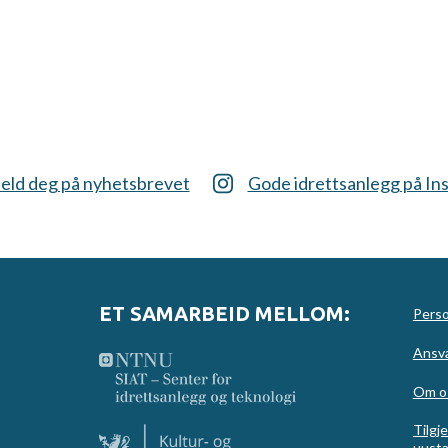
eld deg på nyhetsbrevet
Gode idrettsanlegg på In
ET SAMARBEID MELLOM:
Perso
Ansva
Om o
Tilgj
uusta