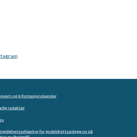
stagram
nvern og informasjonskapsler
rlig redaktør
ss
engelighetserklæring for godeidrettsanlegg.no på
tus.no (bokmål)