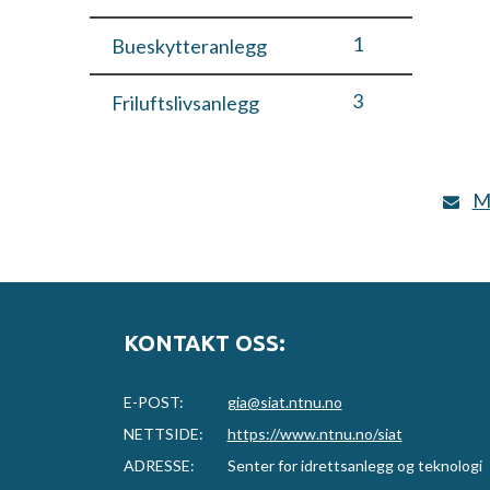
1
Bueskytteranlegg
3
Friluftslivsanlegg
1
Hundesportanlegg
M
2
Idrettshall
1
Idrettshus og
servicebygg
KONTAKT OSS:
1
Isbane
E-POST:
gia@siat.ntnu.no
1
Klatreanlegg
NETTSIDE:
https://www.ntnu.no/siat
ADRESSE:
Senter for idrettsanlegg og teknologi
1
Klubbhus