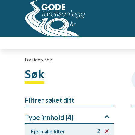
Hopp
til
hovedsideinnhold
Navigasjonssti
Forside
Søk
Søk
Filtrer søket ditt
Type innhold (
4
)
2
Fjern alle filter