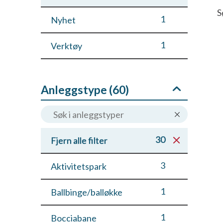
S
1
Nyhet
1
Verktøy
Anleggstype (
60
)
30
Fjern alle filter
3
Aktivitetspark
1
Ballbinge/balløkke
1
Bocciabane