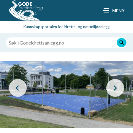
Hopp
MENY
til
hovedsideinnhold
Kunnskapsportalen for idretts- og nærmiljøanlegg