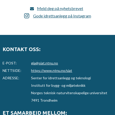
Meld deg på nyhetsbrevet
Gode idrettsanlegg på Instagram
KONTAKT OSS:
E-POST:
gia@siat.ntnu.no
NETTSIDE:
https://www.ntnu.no/siat
ADRESSE:
Senter for idrettsanlegg og teknologi
Institutt for bygg- og miljøteknikk
Norges teknisk-naturvitenskapelige universitet
7491 Trondheim
ET SAMARBEID MELLOM: